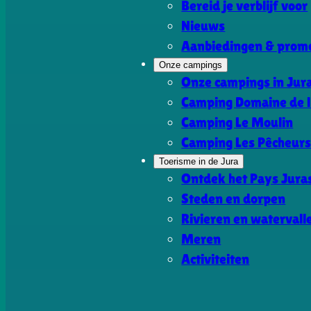
Bereid je verblijf voor
Nieuws
Aanbiedingen & promo
Onze campings
Onze campings in Jur
Camping Domaine de l
Camping Le Moulin
Camping Les Pêcheur
Toerisme in de Jura
Ontdek het Pays Jura
Steden en dorpen
Rivieren en watervall
Meren
Activiteiten