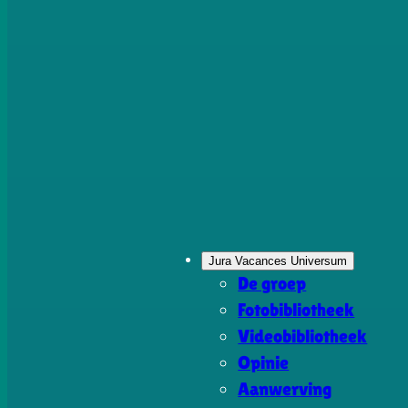
Jura Vacances Universum
De groep
Fotobibliotheek
Videobibliotheek
Opinie
Aanwerving