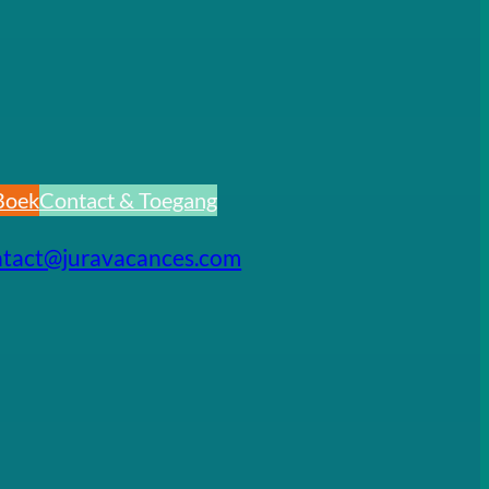
Boek
Contact & Toegang
ntact@juravacances.com