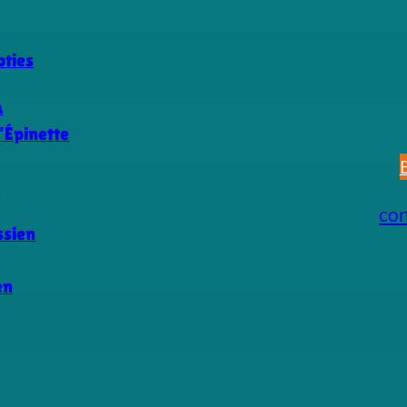
ties
a
’Épinette
s
co
ssien
en