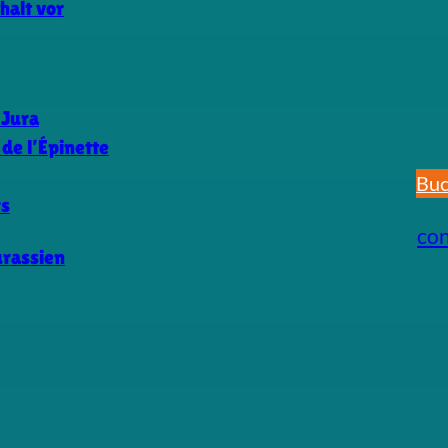
halt vor
 Jura
de l’Épinette
Buc
rs
co
urassien