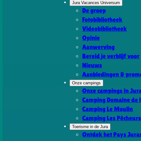
Jura Vacances Universum
De groep
Fotobibliotheek
Videobibliotheek
Opinie
Aanwerving
Bereid je verblijf voor
Nieuws
Aanbiedingen & promo
Onze campings
Onze campings in Jur
Camping Domaine de l
Camping Le Moulin
Camping Les Pêcheur
Toerisme in de Jura
Ontdek het Pays Jura