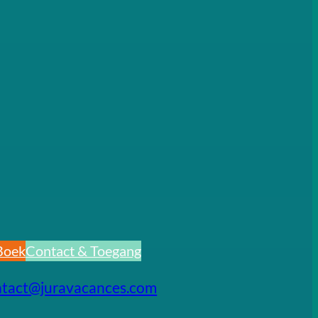
Boek
Contact & Toegang
ntact@juravacances.com