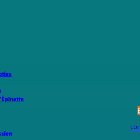
ties
a
’Épinette
s
co
ssien