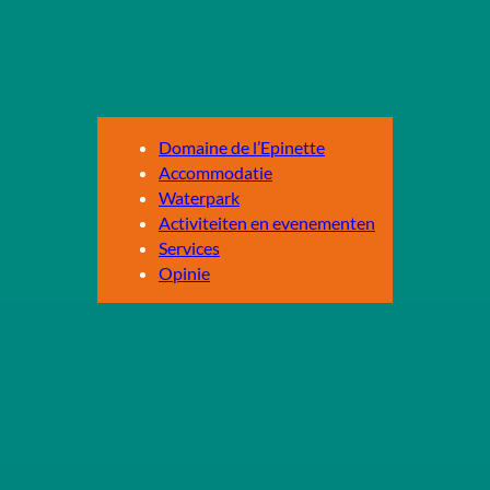
Domaine de l’Epinette
Accommodatie
Waterpark
Activiteiten en evenementen
Services
Opinie