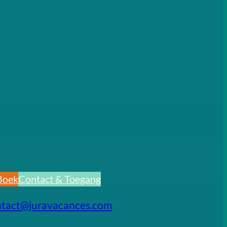
Boek
Contact & Toegang
ntact@juravacances.com