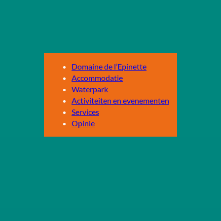
Domaine de l’Epinette
Accommodatie
Waterpark
Activiteiten en evenementen
Services
Opinie