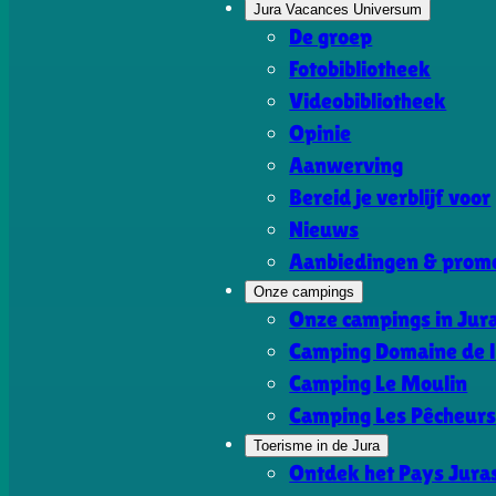
Jura Vacances Universum
De groep
Fotobibliotheek
Videobibliotheek
Opinie
Aanwerving
Bereid je verblijf voor
Nieuws
Aanbiedingen & promo
Onze campings
Onze campings in Jur
Camping Domaine de l
Camping Le Moulin
Camping Les Pêcheur
Toerisme in de Jura
Ontdek het Pays Jura