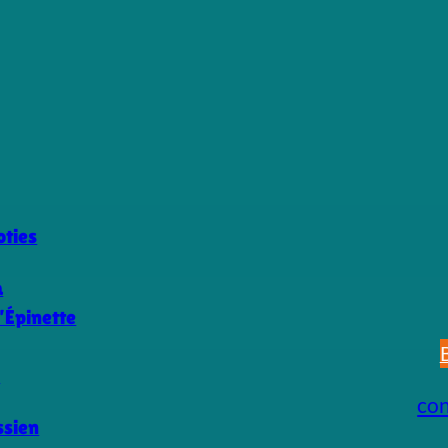
ties
a
’Épinette
s
co
ssien