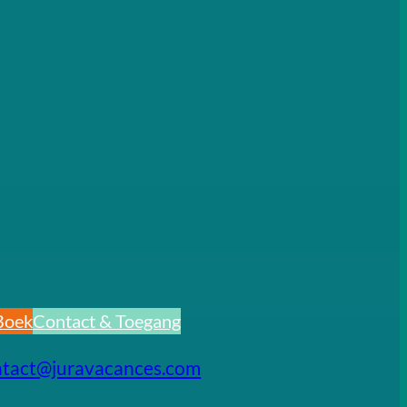
Boek
Contact & Toegang
ntact@juravacances.com