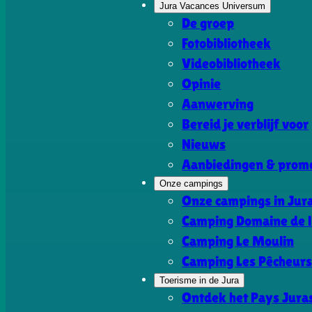
Jura Vacances Universum
De groep
Fotobibliotheek
Videobibliotheek
Opinie
Aanwerving
Bereid je verblijf voor
Nieuws
Aanbiedingen & promo
Onze campings
Onze campings in Jur
Camping Domaine de l
Camping Le Moulin
Camping Les Pêcheur
Toerisme in de Jura
Ontdek het Pays Jura