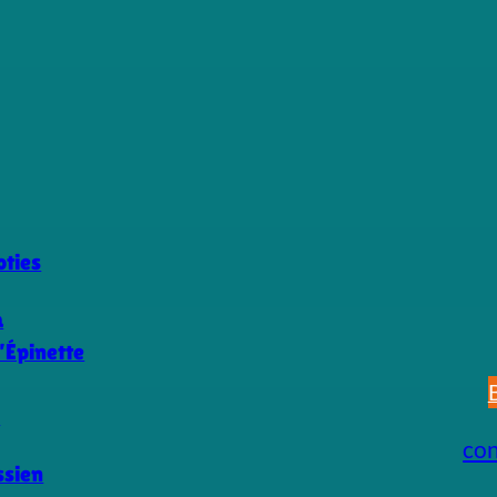
ties
a
’Épinette
s
co
ssien