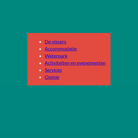
De vissers
Accommodatie
Waterpark
Activiteiten en evenementen
Services
Opinie