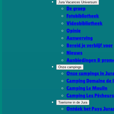
Jura Vacances Universum
De groep
Fotobibliotheek
Videobibliotheek
Opinie
Aanwerving
Bereid je verblijf voor
Nieuws
Aanbiedingen & promo
Onze campings
Onze campings in Jur
Camping Domaine de l
Camping Le Moulin
Camping Les Pêcheur
Toerisme in de Jura
Ontdek het Pays Jura