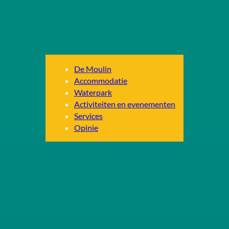
De Moulin
Accommodatie
Waterpark
Activiteiten en evenementen
Services
Opinie