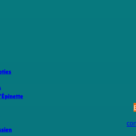
ties
a
’Épinette
s
co
ssien