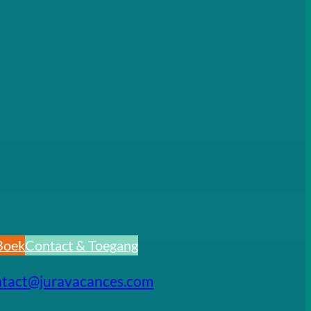
Boek
Contact & Toegang
ntact@juravacances.com