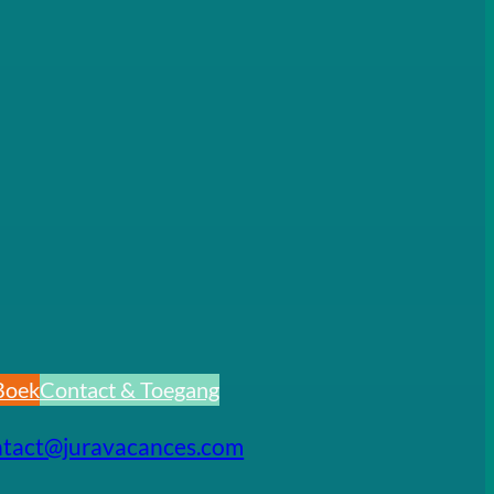
Boek
Contact & Toegang
ntact@juravacances.com