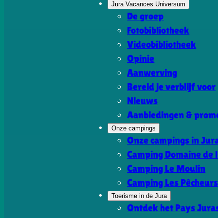
Jura Vacances Universum
De groep
Fotobibliotheek
Videobibliotheek
Opinie
Aanwerving
Bereid je verblijf voor
Nieuws
Aanbiedingen & promo
Onze campings
Onze campings in Jur
Camping Domaine de l
Camping Le Moulin
Camping Les Pêcheur
Toerisme in de Jura
Ontdek het Pays Jura