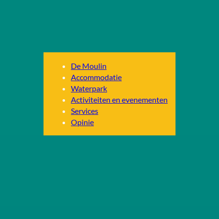
De Moulin
Accommodatie
Waterpark
Activiteiten en evenementen
Services
Opinie