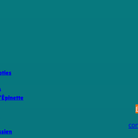
ties
a
’Épinette
s
co
ssien