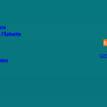
ura
l’Épinette
R
co
sien