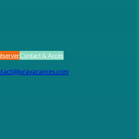
éserver
Contact & Accès
ntact@juravacances.com