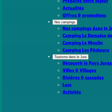
Préparez votre séjour
Actualités
Offres & promotions
Nos campings
Nos campings dans le J
Camping Le Domaine de 
Camping Le Moulin
Camping Les Pêcheurs
Tourisme dans le Jura
Découvrir le Pays Juras
Villes & Villages
Rivières & cascades
Lacs
Activités