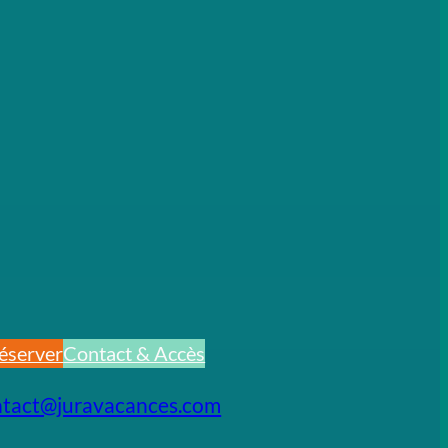
éserver
Contact & Accès
ntact@juravacances.com