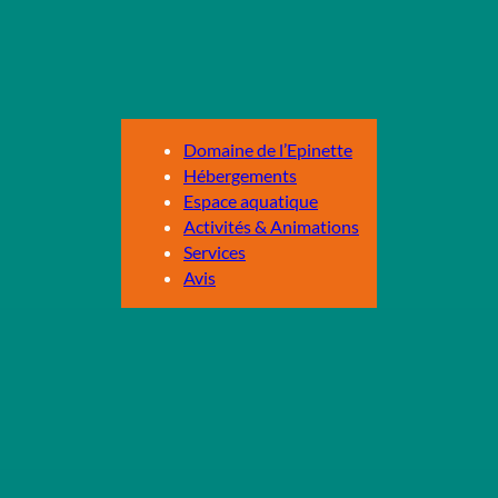
Domaine de l’Epinette
Hébergements
Espace aquatique
Activités & Animations
Services
Avis