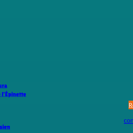
ura
l’Épinette
R
co
sien