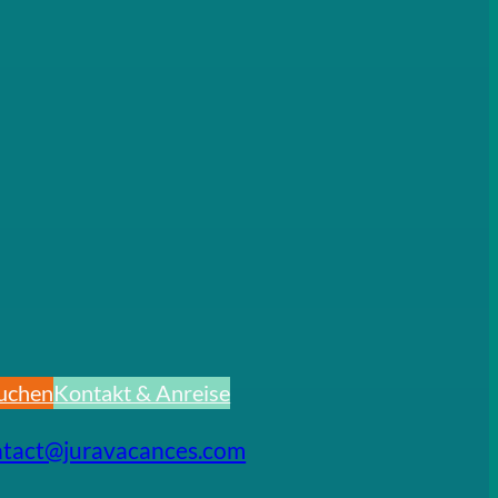
uchen
Kontakt & Anreise
ntact@juravacances.com