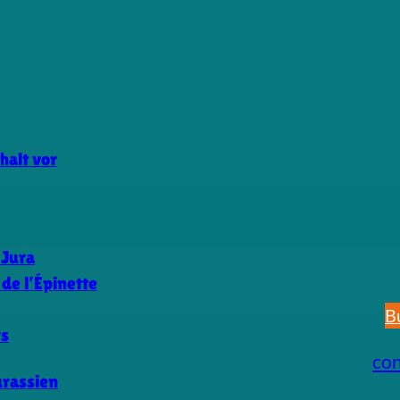
halt vor
 Jura
de l’Épinette
B
rs
co
urassien