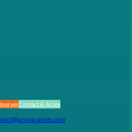
éserver
Contact & Accès
ntact@juravacances.com