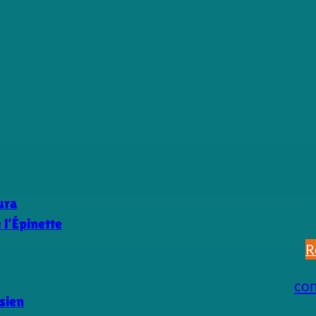
ura
l’Épinette
R
co
sien