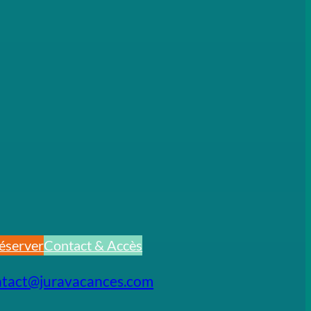
éserver
Contact & Accès
ntact@juravacances.com