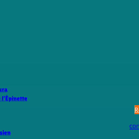
ura
l’Épinette
R
co
sien