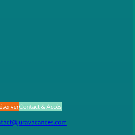
éserver
Contact & Accès
ntact@juravacances.com