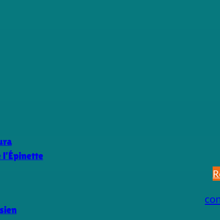
ura
l’Épinette
R
co
sien