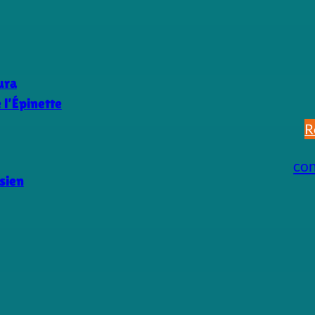
ura
l’Épinette
R
co
sien