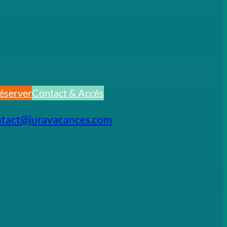
éserver
Contact & Accès
ntact@juravacances.com